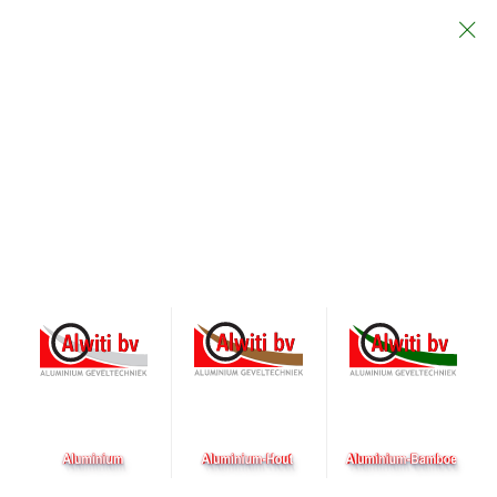
Particulier
Architect
Aannemer
Bamboe
Bamboe heeft de laatste jaren sterk aan populariteit
gewonnen. Dankzij de hoge groeisnelheid en de goede
eigenschappen is bamboe een milieuvriendelijk materiaal
voor allerlei producten.. Bamboe is de meest
milieuvriendelijke houtsoort. En eigenlijk is het geen hout,
maar gras: bij kap behoudt de plant zijn wortels. De plant