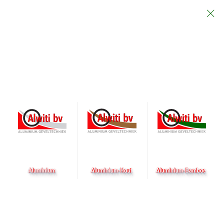
Particulier
Architect
Aannemer
Adres gegevens
Bezoek adres, post adres voor kantoor en productiehal
Alwiti bv
Malachiet 1300
3316 LD DORDRECHT