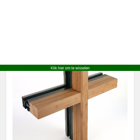
insectwerendheid en anti-bacterieële eigenschappen
vele
malen beter dan traditionele hardhout soorten.
Klik hier om te wisselen