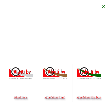
Particulier
Architect
Aannemer
Bamboe Gevel
De Bamboe vliesgevel van Alwiti B.V. is een uiterst
duurzaam en innovatief product. Dankzij doordachte
technologie op het gebied van het lamineren van bamboo,
biedt de combinatie van aluminium en bamboe enkele
ongeëvenaarde eigenschappen. Bamboe scoort op het
gebied van
brandwerendheid, waterafstotendheid,